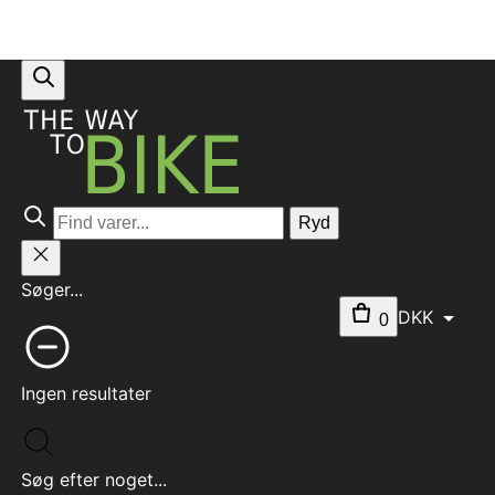
Ryd
Søger...
DKK
0
Ingen resultater
Søg efter noget...