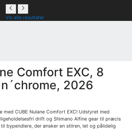
Vis alle resultater
ne Comfort EXC, 8
y´n´chrome, 2026
nce med CUBE Nulane Comfort EXC! Udstyret med
igeholdelsesfri drift og Shimano Alfine gear til præcis
til bypendlere, der ønsker en stilren, let og pålidelig