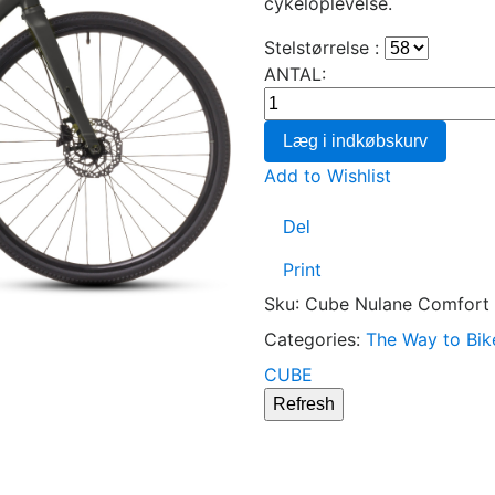
cykeloplevelse.
Stelstørrelse :
ANTAL:
Læg i indkøbskurv
Add to Wishlist
Del
Print
Sku
:
Cube Nulane Comfort
Categories:
The Way to Bik
CUBE