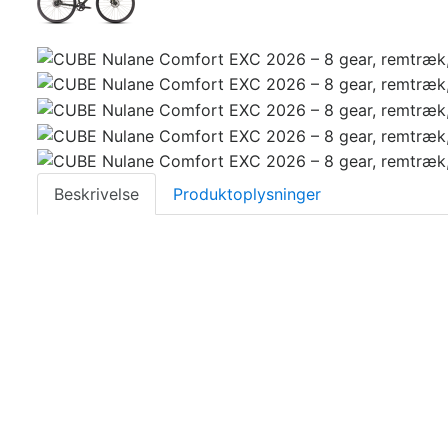
Beskrivelse
Produktoplysninger
CUBE Nulane
er inspireret af 29er hardtails og har ra
Ramme
Komponenter