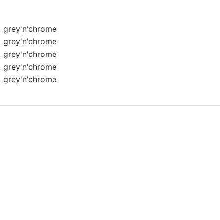
mme af ”double-butted” aluminiumsrør. Det gør den stærk, hol