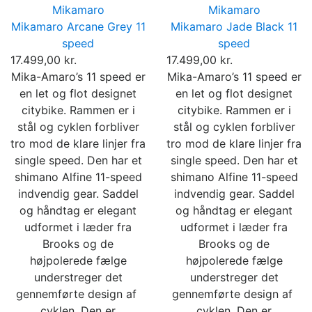
Mikamaro
Mikamaro
Mikamaro Arcane Grey 11
Mikamaro Jade Black 11
speed
speed
17.499,00 kr.
17.499,00 kr.
Mika-Amaro’s 11 speed er
Mika-Amaro’s 11 speed er
en let og flot designet
en let og flot designet
citybike. Rammen er i
citybike. Rammen er i
stål og cyklen forbliver
stål og cyklen forbliver
tro mod de klare linjer fra
tro mod de klare linjer fra
single speed. Den har et
single speed. Den har et
shimano Alfine 11-speed
shimano Alfine 11-speed
indvendig gear. Saddel
indvendig gear. Saddel
og håndtag er elegant
og håndtag er elegant
udformet i læder fra
udformet i læder fra
Brooks og de
Brooks og de
højpolerede fælge
højpolerede fælge
understreger det
understreger det
gennemførte design af ​​
gennemførte design af ​​
cyklen. Den er
cyklen. Den er