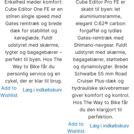
Enkelhed møder komfort:
Cube Editor Pro FE er
Cube Editor One FE er en
skabt til byen: let
stilren single speed med
aluminiumsramme,
Gates remtræk og brede
elegant C:62® carbon
dæk for stabilitet og
forgaffel og lydløs
køreglæde. Fuldt
Gates-remtræk med
udstyret med skærme,
Shimano-navgear. Fuldt
lygter og bagagebærer –
udstyret med skærme,
perfekt til byen. Hos The
bagagebærer, støtteben
Way to Bike får du
og dynamolygter. Brede
personlig service og en
Schwalbe 55 mm Road
cykel, der er klar til brug.
Cruiser Plus-dæk og
Add to
hydrauliske skivebremser
Læg i indkøbskurv
Wishlist
giver komfort og kontrol.
Hos The Way to Bike får
du den klargjort til
perfektion.
Add to
Læg i indkøbskurv
Wishlist