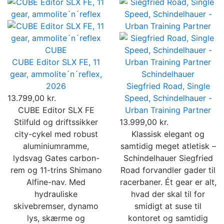
CUBE
CUBE Editor SLX FE, 11
gear, ammolite´n´reflex,
Schindelhauer
2026
Siegfried Road, Single
13.799,00 kr.
Speed, Schindelhauer -
CUBE Editor SLX FE
Urban Training Partner
Stilfuld og driftssikker
13.999,00 kr.
city-cykel med robust
Klassisk elegant og
aluminiumramme,
samtidig meget atletisk –
lydsvag Gates carbon-
Schindelhauer Siegfried
rem og 11-trins Shimano
Road forvandler gader til
Alfine-nav. Med
racerbaner. Ét gear er alt,
hydrauliske
hvad der skal til for
skivebremser, dynamo
smidigt at suse til
lys, skærme og
kontoret og samtidig