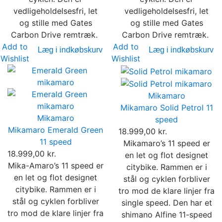
vedligeholdelsesfri, let
vedligeholdelsesfri, let
og stille med Gates
og stille med Gates
Carbon Drive remtræk.
Carbon Drive remtræk.
Add to
Add to
Læg i indkøbskurv
Læg i indkøbskurv
Wishlist
Wishlist
Mikamaro
Mikamaro Solid Petrol 11
Mikamaro
speed
Mikamaro Emerald Green
18.999,00 kr.
11 speed
Mikamaro’s 11 speed er
18.999,00 kr.
en let og flot designet
Mika-Amaro’s 11 speed er
citybike. Rammen er i
en let og flot designet
stål og cyklen forbliver
citybike. Rammen er i
tro mod de klare linjer fra
stål og cyklen forbliver
single speed. Den har et
tro mod de klare linjer fra
shimano Alfine 11-speed