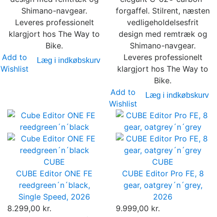
Shimano-navgear.
forgaffel. Stilrent, næsten
Leveres professionelt
vedligeholdelsesfrit
klargjort hos The Way to
design med remtræk og
Bike.
Shimano-navgear.
Add to
Leveres professionelt
Læg i indkøbskurv
Wishlist
klargjort hos The Way to
Bike.
Add to
Læg i indkøbskurv
Wishlist
CUBE
CUBE
CUBE Editor ONE FE
CUBE Editor Pro FE, 8
reedgreen´n´black,
gear, oatgrey´n´grey,
Single Speed, 2026
2026
8.299,00 kr.
9.999,00 kr.