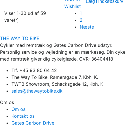
Læg i indkøbskurv
Wishlist
Viser 1-30 ud af 59
1
vare(r)
2
Næste
THE WAY TO BIKE
Cykler med remtræk og Gates Carbon Drive udstyr.
Personlig service og vejledning er en mærkesag. Din cykel
med remtræk giver dig cykelglæde. CVR: 36404418
Tlf. +45 93 80 64 42
The Way To Bike, Rømersgade 7, Kbh. K.
TWTB Showroom, Schacksgade 12, Kbh. K
sales@thewaytobike.dk
Om os
Om os
Kontakt os
Gates Carbon Drive