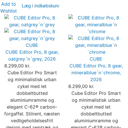
Add to
Læg i indkøbskurv
Wishlist
CUBE
CUBE Editor Pro, 8 gear,
oatgrey´n´grey, 2026
CUBE
8.299,00 kr.
CUBE Editor Pro, 8 gear,
Cube Editor Pro Smart
mineralblue´n´chrome,
og minimalistisk urban
2026
cykel med let
8.299,00 kr.
dobbeltbutted
Cube Editor Pro Smart
aluminiumramme og
og minimalistisk urban
elegant C-62® carbon-
cykel med let
forgaffel. Stilrent, næsten
dobbeltbutted
vedligeholdelsesfrit
aluminiumramme og
design med remtræk og
elegant C-62® carbon-