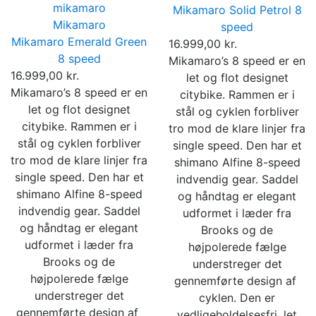
Mikamaro Solid Petrol 8
Mikamaro
speed
Mikamaro Emerald Green
16.999,00 kr.
8 speed
Mikamaro’s 8 speed er en
16.999,00 kr.
let og flot designet
Mikamaro’s 8 speed er en
citybike. Rammen er i
let og flot designet
stål og cyklen forbliver
citybike. Rammen er i
tro mod de klare linjer fra
stål og cyklen forbliver
single speed. Den har et
tro mod de klare linjer fra
shimano Alfine 8-speed
single speed. Den har et
indvendig gear. Saddel
shimano Alfine 8-speed
og håndtag er elegant
indvendig gear. Saddel
udformet i læder fra
og håndtag er elegant
Brooks og de
udformet i læder fra
højpolerede fælge
Brooks og de
understreger det
højpolerede fælge
gennemførte design af ​​
understreger det
cyklen. Den er
gennemførte design af ​​
vedligeholdelsesfri, let