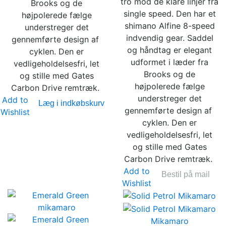
tro mod de klare linjer fra
Brooks og de
single speed. Den har et
højpolerede fælge
shimano Alfine 8-speed
understreger det
indvendig gear. Saddel
gennemførte design af ​​
og håndtag er elegant
cyklen. Den er
udformet i læder fra
vedligeholdelsesfri, let
Brooks og de
og stille med Gates
højpolerede fælge
Carbon Drive remtræk.
understreger det
Add to
Læg i indkøbskurv
gennemførte design af ​​
Wishlist
cyklen. Den er
vedligeholdelsesfri, let
og stille med Gates
Carbon Drive remtræk.
Add to
Bestil på mail
Wishlist
Mikamaro