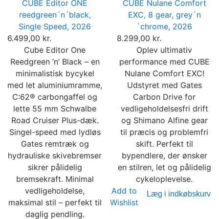
CUBE Editor ONE
CUBE Nulane Comfort
reedgreen´n´black,
EXC, 8 gear, grey´n
Single Speed, 2026
´chrome, 2026
6.499,00 kr.
8.299,00 kr.
Cube Editor One
Oplev ultimativ
Reedgreen ’n’ Black – en
performance med CUBE
minimalistisk bycykel
Nulane Comfort EXC!
med let aluminiumramme,
Udstyret med Gates
C:62® carbongaffel og
Carbon Drive for
lette 55 mm Schwalbe
vedligeholdelsesfri drift
Road Cruiser Plus-dæk.
og Shimano Alfine gear
Singel-speed med lydløs
til præcis og problemfri
Gates remtræk og
skift. Perfekt til
hydrauliske skivebremser
bypendlere, der ønsker
sikrer pålidelig
en stilren, let og pålidelig
bremsekraft. Minimal
cykeloplevelse.
vedligeholdelse,
Add to
Læg i indkøbskurv
maksimal stil – perfekt til
Wishlist
daglig pendling.