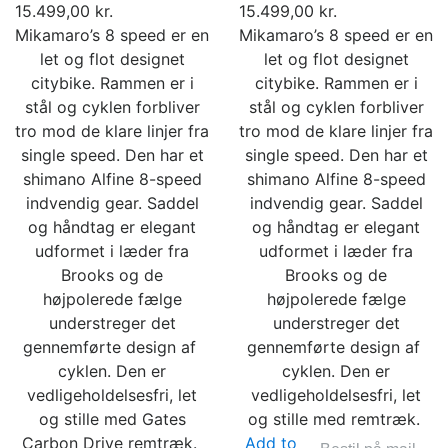
15.499,00 kr.
15.499,00 kr.
Mikamaro’s 8 speed er en
Mikamaro’s 8 speed er en
let og flot designet
let og flot designet
citybike. Rammen er i
citybike. Rammen er i
stål og cyklen forbliver
stål og cyklen forbliver
tro mod de klare linjer fra
tro mod de klare linjer fra
single speed. Den har et
single speed. Den har et
shimano Alfine 8-speed
shimano Alfine 8-speed
indvendig gear. Saddel
indvendig gear. Saddel
og håndtag er elegant
og håndtag er elegant
udformet i læder fra
udformet i læder fra
Brooks og de
Brooks og de
højpolerede fælge
højpolerede fælge
understreger det
understreger det
gennemførte design af ​​
gennemførte design af ​​
cyklen. Den er
cyklen. Den er
vedligeholdelsesfri, let
vedligeholdelsesfri, let
og stille med Gates
og stille med remtræk.
Carbon Drive remtræk.
Add to