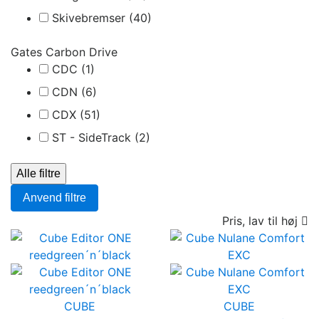
Skivebremser
(40)
Gates Carbon Drive
CDC
(1)
CDN
(6)
CDX
(51)
ST - SideTrack
(2)
Alle filtre
Anvend filtre
Pris, lav til høj

CUBE
CUBE