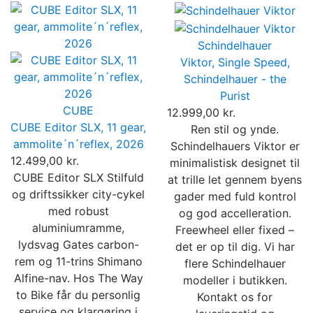
Schindelhauer
Viktor, Single Speed,
Schindelhauer - the
Purist
CUBE
12.999,00 kr.
CUBE Editor SLX, 11 gear,
Ren stil og ynde.
ammolite´n´reflex, 2026
Schindelhauers Viktor er
12.499,00 kr.
minimalistisk designet til
CUBE Editor SLX Stilfuld
at trille let gennem byens
og driftssikker city-cykel
gader med fuld kontrol
med robust
og god accelleration.
aluminiumramme,
Freewheel eller fixed –
lydsvag Gates carbon-
det er op til dig. Vi har
rem og 11-trins Shimano
flere Schindelhauer
Alfine-nav. Hos The Way
modeller i butikken.
to Bike får du personlig
Kontakt os for
service og klargøring i