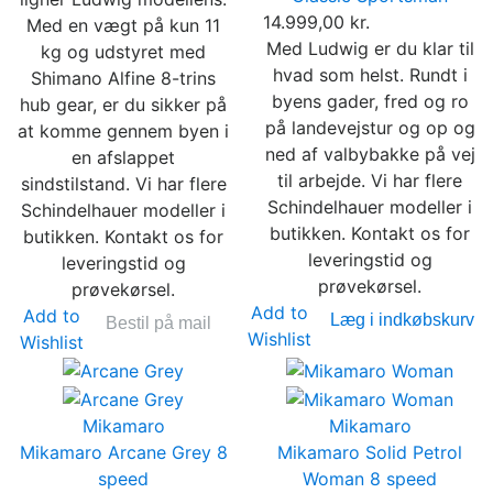
14.999,00 kr.
Med en vægt på kun 11
Med Ludwig er du klar til
kg og udstyret med
hvad som helst. Rundt i
Shimano Alfine 8-trins
byens gader, fred og ro
hub gear, er du sikker på
på landevejstur og op og
at komme gennem byen i
ned af valbybakke på vej
en afslappet
til arbejde. Vi har flere
sindstilstand. Vi har flere
Schindelhauer modeller i
Schindelhauer modeller i
butikken. Kontakt os for
butikken. Kontakt os for
leveringstid og
leveringstid og
prøvekørsel.
prøvekørsel.
Add to
Add to
Læg i indkøbskurv
Bestil på mail
Wishlist
Wishlist
Mikamaro
Mikamaro
Mikamaro Arcane Grey 8
Mikamaro Solid Petrol
speed
Woman 8 speed