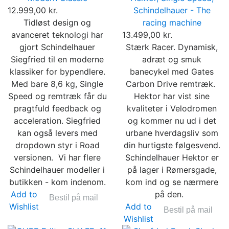
12.999,00 kr.
Schindelhauer - The
Tidløst design og
racing machine
avanceret teknologi har
13.499,00 kr.
gjort Schindelhauer
Stærk Racer. Dynamisk,
Siegfried til en moderne
adræt og smuk
klassiker for bypendlere.
banecykel med Gates
Med bare 8,6 kg, Single
Carbon Drive remtræk.
Speed og remtræk får du
Hektor har vist sine
pragtfuld feedback og
kvaliteter i Velodromen
acceleration. Siegfried
og kommer nu ud i det
kan også levers med
urbane hverdagsliv som
dropdown styr i Road
din hurtigste følgesvend.
versionen. Vi har flere
Schindelhauer Hektor er
Schindelhauer modeller i
på lager i Rømersgade,
butikken - kom indenom.
kom ind og se nærmere
Add to
på den.
Bestil på mail
Wishlist
Add to
Bestil på mail
Wishlist