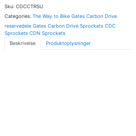
Sku
:
CDCCTRSU
Categories:
The Way to Bike
Gates Carbon Drive
reservedele
Gates Carbon Drive Sprockets
CDC
Sprockets
CDN Sprockets
Beskrivelse
Produktoplysninger
System: CDCCT
Type: Rear Sprocket
Interface: Surefit
3-Lobe
Material: Coated steel
Color: Silver
Beltline: 45,5 mm
Max 50Nm
Compatibility: