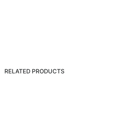
• Shimano Alfine 8 und 11-Gears
• Shimano Nexus 3, 7 and 8- Gears
• SRAM-Automatix
• SRAM i-Motion 3
• Sturmey-Archer
T.*| part no.
22 | CDCCTR22SU-AM
24 | CDCCTR24SU-AM
26 | CDCCTR26SU-AM
RELATED PRODUCTS