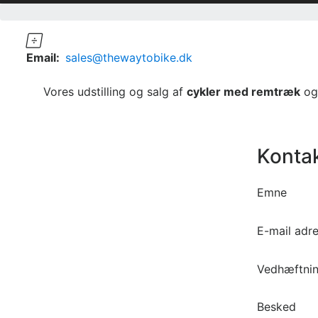

Email:
sales@thewaytobike.dk
Vores udstilling og salg af
cykler med remtræk
o
Kontak
Emne
E-mail adr
Vedhæftni
Besked