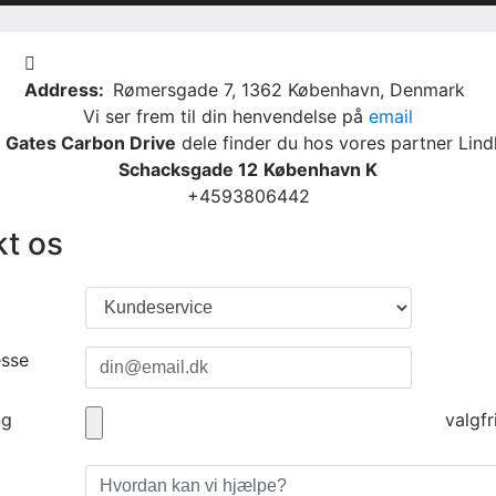

Address:
Rømersgade 7, 1362 København, Denmark
Vi ser frem til din henvendelse på
email
g
Gates Carbon Drive
dele finder du hos vores partner Lin
Schacksgade 12
København K
+4593806442
t os
esse
ng
valgfr