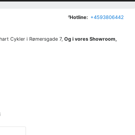

Hotline:
+4593806442
dhart Cykler i Rømersgade 7,
Og i vores Showroom,
i