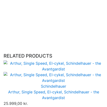
Finish: Raw or Black DLC
Dome size:
30mm x 20.5mm
⌀
Weight: 45g
Origin: Made in USA
Install: 22.2-31.8mm (2.5mm hex tool required.)
RELATED PRODUCTS
Schindelhauer
Arthur, Single Speed, El-cykel, Schindelhauer - the
Avantgardist
25.999,00 kr.