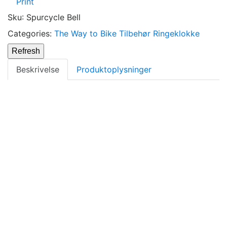
Print
Sku
:
Spurcycle Bell
Categories:
The Way to Bike
Tilbehør
Ringeklokke
Beskrivelse
Produktoplysninger
Materials: Stainless steel with brass alloy Dome and
aluminum Hammer