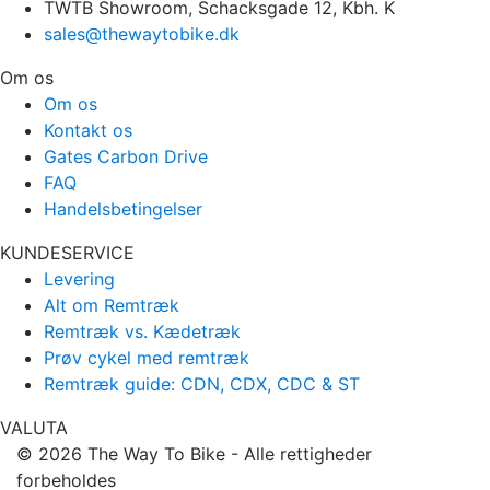
TWTB Showroom, Schacksgade 12, Kbh. K
sales@thewaytobike.dk
Om os
Om os
Kontakt os
Gates Carbon Drive
FAQ
Handelsbetingelser
KUNDESERVICE
Levering
Alt om Remtræk
Remtræk vs. Kædetræk
Prøv cykel med remtræk
Remtræk guide: CDN, CDX, CDC & ST
VALUTA
© 2026
The Way To Bike
- Alle rettigheder
forbeholdes