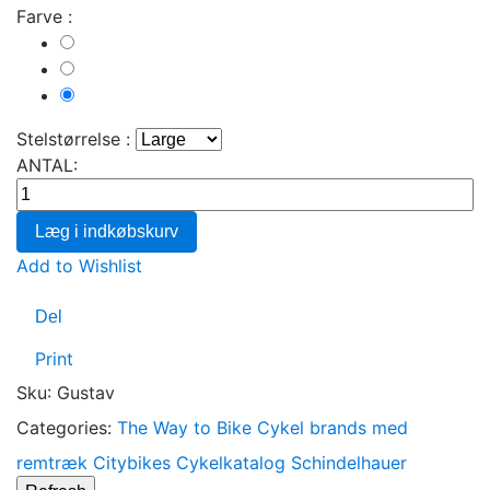
Farve :
Deepsea
Blue
Ash
Grey
Petrol
Stelstørrelse :
ANTAL:
Læg i indkøbskurv
Add to Wishlist
Del
Print
Sku
:
Gustav
Categories:
The Way to Bike
Cykel brands med
remtræk
Citybikes
Cykelkatalog
Schindelhauer