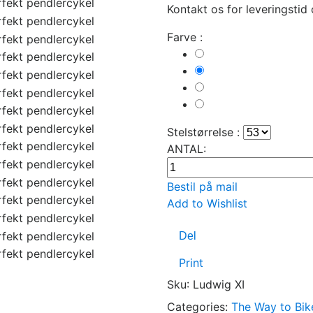
Kontakt os for leveringstid
Farve :
Matt
Black
Midnight
Blue
Alu
pure
Cream
White
Stelstørrelse :
ANTAL:
Bestil på mail
Add to Wishlist
Del
Print
Sku
:
Ludwig XI
Categories:
The Way to Bik