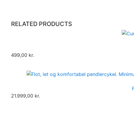
Inseam length
73-77
78-82
83-86
87
RELATED PRODUCTS
499,00 kr.
21.999,00 kr.