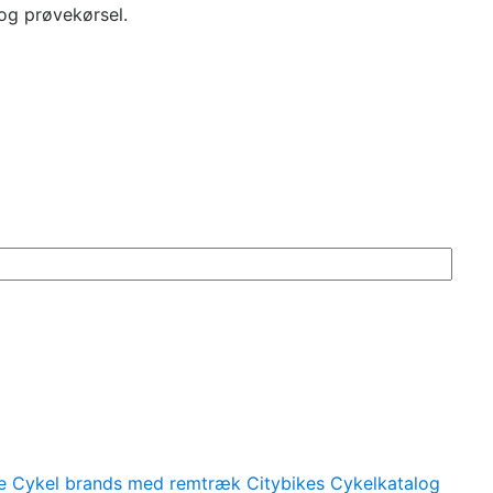
 og prøvekørsel.
e
Cykel brands med remtræk
Citybikes
Cykelkatalog