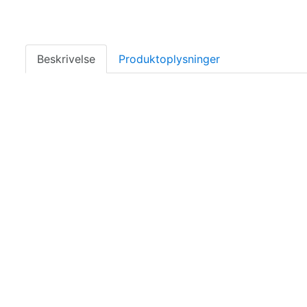
Beskrivelse
Produktoplysninger
Size recommendation
Frame size
XS/50
S/53
M/56
L/
Body height
151-160
161-170
171-179
18