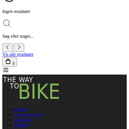
Ingen resultater
Søg efter noget...
Vis alle resultater
0
Forside
Cykler med rem
Gates dele
Tilbehør