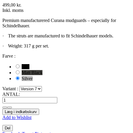
499,00 kr.
Inkl. moms
Premium manufacturered Curana mudguards – especially for
Schindelhauer.
·
The struts are manufactured to fit Schindelhauer models.
·
Weight: 317 g per set.
Farve :
Sort
Matt Black
Silver
Variant :
ANTAL:
Læg i indkøbskurv
Add to Wishlist
Del