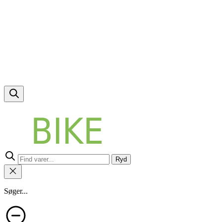
Ryd
Søger...