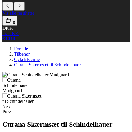
Vis alle resultater
0
DKK
kr. DKK
€ EUR
Forside
Tilbehør
Cykelskærme
Curana Skærmsæt til Schindelhauer
Next
Prev
Curana Skærmsæt til Schindelhauer