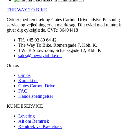
THE WAY TO BIKE
Cykler med remtræk og Gates Carbon Drive udstyr. Personlig
service og vejledning er en mærkesag. Din cykel med remtræk
giver dig cykelglæde. CVR: 36404418
Tlf. +45 93 80 64 42
The Way To Bike, Rømersgade 7, Kbh. K.
TWTB Showroom, Schacksgade 12, Kbh. K
sales@thewaytobike.dk
Om os
Om os
Kontakt os
Gates Carbon Drive
FAQ
Handelsbetingelser
KUNDESERVICE
Levering
Alt om Remtræk
Remtræk vs. Kædetræk