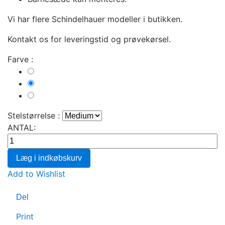
Vi har flere Schindelhauer modeller i butikken.
Kontakt os for leveringstid og prøvekørsel.
Farve :
Mineral
Grey
Ash
Grey
Petrol
Stelstørrelse :
ANTAL:
Læg i indkøbskurv
Add to Wishlist
Del
Print