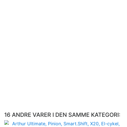
bagage.
Size Recommendation
Frame size
S/45
M/5
Body height
158-172
172
16 ANDRE VARER I DEN SAMME KATEGORI: