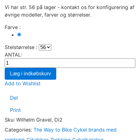
Vi har str. 56 på lager - kontakt os for konfigurering af
øvrige modeller, farver og størrelser.
Farve :
Garnet
Red
Stelstørrelse :
ANTAL:
Læg i indkøbskurv
Add to Wishlist
Del
Print
Sku
:
Wilhelm Gravel, Di2
Categories:
The Way to Bike
Cykel brands med
remtræk
Citybikes
Trekking
Cykelkatalog