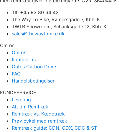
med remtræk giver dig cykelglæde. CVR: 36404418
Tlf. +45 93 80 64 42
The Way To Bike, Rømersgade 7, Kbh. K.
TWTB Showroom, Schacksgade 12, Kbh. K
sales@thewaytobike.dk
Om os
Om os
Kontakt os
Gates Carbon Drive
FAQ
Handelsbetingelser
KUNDESERVICE
Levering
Alt om Remtræk
Remtræk vs. Kædetræk
Prøv cykel med remtræk
Remtræk guide: CDN, CDX, CDC & ST