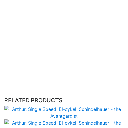
an adapter in order to install a Racktime rear rack.
To mount the pannier rack on your bike a vice is
needed to bend the Aluminium rod.
No assembly possible on Viktor, Siegfried and
ThinBike.
For Gustav and Greta it is possible with an adapter in
order to install a Racktime rear rack
RELATED PRODUCTS