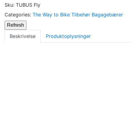
Sku
:
TUBUS Fly
Categories:
The Way to Bike
Tilbehør
Bagagebærer
Beskrivelse
Produktoplysninger
Fly is the classiest and most purist pannier rack by
TUBUS. Reason enough to fine-tune this lightweight
rack to fit the Schindelhauer bikes perfectly. Bent from
only two high-grade steel tubes, loads of up to 18 kg
are no problem. Naturally, the rack is also prepared for
a rear light with internal wiring and fixing points for
mudguards are also provided.
Assembly is only possible on models with sliding
dropouts, so the Fly can’t be used on Viktor, Siegfried
and ThinBike. For Gustav and Greta it is possible with